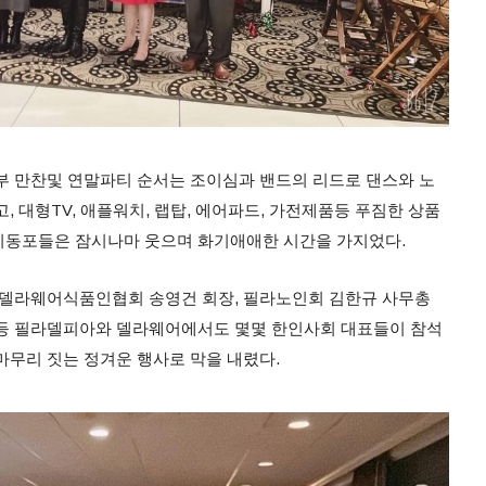
 만찬및 연말파티 순서는 조이심과 밴드의 리드로 댄스와 노
, 대형TV, 애플워치, 랩탑, 에어파드, 가전제품등 푸짐한 상품
지동포들은 잠시나마 웃으며 화기애애한 시간을 가지었다.
 델라웨어식품인협회 송영건 회장, 필라노인회 김한규 사무총
등 필라델피아와 델라웨어에서도 몇몇 한인사회 대표들이 참석
마무리 짓는 정겨운 행사로 막을 내렸다.