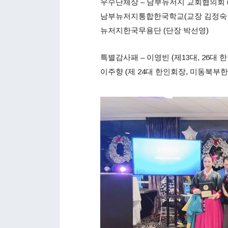
우수단체상 – 남부뉴저지 교회협의회 
남부뉴저지통합한국학교(교장 김정숙 
뉴저지한국무용단 (단장 박선영)
특별감사패 – 이영빈 (제13대, 26대 
이주향 (제 24대 한인회장, 미동북부