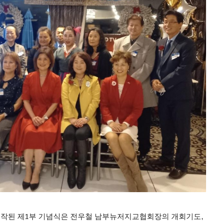
작된 제1부 기념식은 전우철 남부뉴저지교협회장의 개회기도,