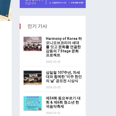
인기 기사
Harmony of Korea 하
모니오브코리아 세대
를 잇고 문화를 연결한
감동의 7 Stage 문화
프로젝트
2026-03-26
삼일절 107주년, 차세
대와 함께한 ‘미주 한인
의 날’ 공모전 시상식
2026-03-03
제34회 동요부르기 대
회 & 제6회 청소년 한
국음악축제
2026-03-31