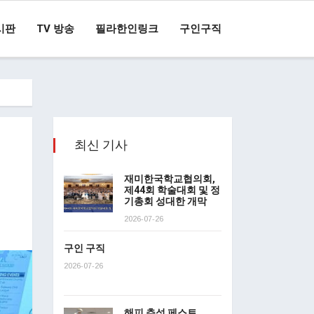
시판
TV 방송
필라한인링크
구인구직
최신 기사
재미한국학교협의회,
제44회 학술대회 및 정
기총회 성대한 개막
2026-07-26
구인 구직
2026-07-26
해피 추석 페스트