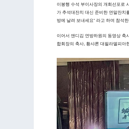
이봉행 수석 부이사장의 개회선포로 
가 추석대잔치 대신 준비한 연말잔치를
방에 날려 보내세요” 라고 하며 참석
이어서 앤디김 연방하원의 동영상 축사
합회장의 축사, 황샤론 대필라델피아