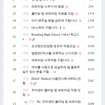
26
구인
파트타임 스무디 바 팀원
219
25
구인
풀타임 및 파트타임 직원을 모집
1374
24
구인
아기 봐주실 분을 급하게 구합니다.
1359
23
구인
내니/씨터 구합니다.
1
3177
구인
Boarding High School 기숙사 학교 C
22
2116
o…
21
구직
요크한인요양원 정규직 직원모집
2104
20
구인
알링턴(VA) 4월 오픈하는 스시식당
2330
19
구인
파트타임 사무직원 구합니다
2968
구인
여아를 사랑으로 성실하게 잘 돌봐주
18
3576
실수 있는 분을 구합…
구인
[Kim'C Market] 식품전시회 (NPEE) 진
17
2547
행…
구인
우리센터 풀타임 및 파트타임 직원 모
16
3212
집
구인
Re: 우리센터 풀타임 및 파트타임
15
3299