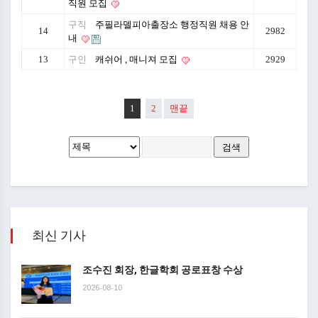
직원 모집
구직
주필라델피아출장소 행정직원 채용 안
14
2982
내
13
구인
캐쉬어 , 매니져 모집
2929
1
2
맨끝
최신 기사
조수진 회장, 한글학회 공로표창 수상
2026-08-10