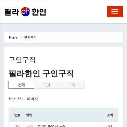
Home
구인구직
구인구직
필라한인 구인구직
전체
구인
구직
Total 27 /
1 페이지
번호
제목
조회
27
구인
한/영 통역사 구인
53