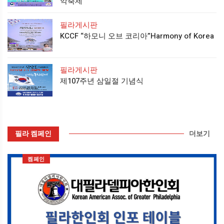
악축제
필라게시판
KCCF “하모니 오브 코리아”Harmony of Korea
필라게시판
제107주년 삼일절 기념식
필라 켐페인
더보기
켐페인