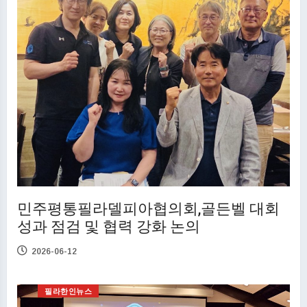
민주평통필라델피아협의회,골든벨 대회
성과 점검 및 협력 강화 논의
2026-06-12
필라한인뉴스