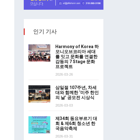
인기 기사
Harmony of Korea 하
모니오브코리아 세대
를 잇고 문화를 연결한
감동의 7 Stage 문화
프로젝트
2026-03-26
삼일절 107주년, 차세
대와 함께한 ‘미주 한인
의 날’ 공모전 시상식
2026-03-03
제34회 동요부르기 대
회 & 제6회 청소년 한
국음악축제
2026-03-31