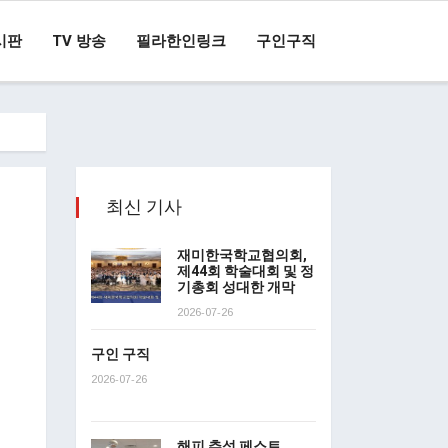
시판
TV 방송
필라한인링크
구인구직
최신 기사
재미한국학교협의회,
제44회 학술대회 및 정
기총회 성대한 개막
2026-07-26
구인 구직
2026-07-26
해피 추석 페스트