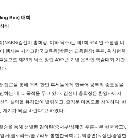
ling Bee)
대회
시상식
회(NAKS/김선미 총회장, 이하 낙스)는 제1회 코리안 스펠링 비
를 열었다. 이 행사는 시카고한국교육원(박준성 교육원장) 주관, 워싱턴한
원으로 제39회 낙스 창립 40주년 기념 온라인 학술대회 기간
다.
한 접근을 통해 우리 한인 후세들에게 한국어 공부의 중요성을
진하는 데 그 목적을 두고 있다. 김선미 총회장은 환영사에서
자신의 실력을 유감없이 발휘하고, 즐거운 마음으로 참여하며, 한
 계기가 되길 바란다“고 하였다.
 준결승을 통해 선발된 김아린(중서부/샴페인 푸른나무 한국학교),
문영서(콜로라도/콜로라도 통합한국학교), 박송연(워싱턴/중앙한