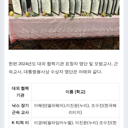
한편 2024년도 대외 협력기관 표창자 명단 및 모범교사, 근
속교사, 대통령봉사상 수상자 명단은 아래와 같다.
대외 협력
이름 (학교)
기관
낙스 장기
이혜란(델라웨어),이진윤(누리), 조수진(한국헤
근속 교사
리티지)
K 티쳐 이
이경애(필라임마누엘),
이진윤(누리) 조수진(한