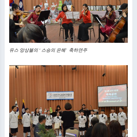
유스 앙상블의 ‘ 스승의 은혜’ 축하연주