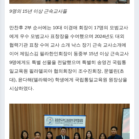
9명의 15년 이상 근속교사들
만찬후 2부 순서에는 10대 이경애 회장이 17명의 모범교사
에게 우수 모범교사 표창장을 수여했으며 2024년도 대외
협력기관 표창 수여 교사 소개 낙스 장기 근속 교사소개에
이어 제임스김 필라한인회장이 동중부 15년 이상 근속교사
9명에게도 특별 선물을 전달했으며 특별히 송영건 국립통
일교육원 필라델피아 협의회장이 조수진회장, 문엘린(초
대), 윤다해(델라웨어) 학생에게 국립통일교육원 원장상을
시상하였다.