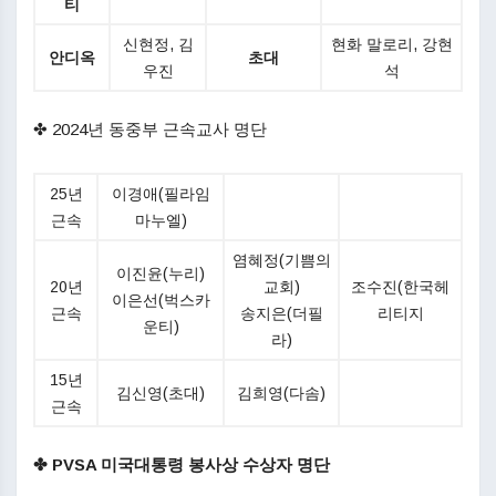
티
신현정, 김
현화 말로리, 강현
안디옥
초대
우진
석
✤ 2024년 동중부 근속교사 명단
25년
이경애(필라임
근속
마누엘)
염혜정(기쁨의
이진윤(누리)
20년
교회)
조수진(한국헤
이은선(벅스카
근속
송지은(더필
리티지
운티)
라)
15년
김신영(초대)
김희영(다솜)
근속
✤
PVSA 미국대통령 봉사상 수상자 명단