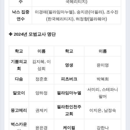
수
국헤리티지)
낙스 집중
이경애(필라임마누엘), 송지은(더필라),
조수진
연수
(한국헤리티지), 허정향(델라웨어)
✤ 2024년 모범교사 명단
학교
이름
학교
이름
기쁨의교
김지혜, 이
영생
윤미영
회
성희
다솜
정준호
피츠버크
박복희
서미리, 스테파니
말모이
양하정
필라임마누엘
팔머
필라한인천주
몽고메리
권제키
이지은, 남정숙
교회
벅스카운
윤은경
케이컬
강한나