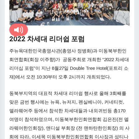
2022
차세대
리더쉽
포럼
주뉴욕대한민국총영사관(총영사 정병화)과 미동북부한인
회연합회(회장 이주향)가 공동주최로 개최한 “2022 차세대
리더십 포럼”이 지난 8월27일 Double Tree Hotel(포트리 소
재)에서 오전 10:30부터 오후 2시까지 개최되었다.
동북부지역의 대표적 차세대 리더쉽 행사로 올해 3회째를
맞은 금번 행사에는 뉴욕, 뉴저지, 펜실베니아, 커네티컷,
델라웨어주 등에서 참석한 차세대들과 내외귀빈등 총170
여명이 참석하였으며, 미동북부한인회연합회 김은진(전 델
라웨어한인회장), 앤디설 부회장 (전 맨하탄한인회장) 의 사
회에 따라, 이세목 미동북부한인회연합회 이사장과 성티나