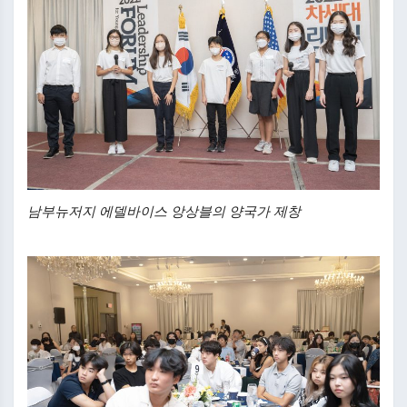
남부뉴저지 에델바이스 앙상블의 양국가 제창