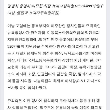
정병화 총영사 이주향 회장 뉴저지상하원 Resolution 수령 (
시상 ;엘렌박 뉴저지주하원의원)
이날 포럼에는 동북부지역 미주한인 정치인들과 주최측인
뉴욕총영사관 관련자및 미동북부한인회연합회 임원들과
지역한인회장외에 ,얼마전 펜주 몽고메리 카운티로 부터
520만불의 지원금을 수여받아 한인사회에 화제가 되고있
는 서재필기념재단의 최정수 회장, 뉴욕교사협의회 이정혜
회장, 재미한국학교동북부협의회 강성방 회장,재미한국학
교협회 이경애 부회장, KCS의 김명미 회장, 뉴욕가정상담
소의 이지혜 소장, 민권센터의 김갑송 국장, 펠리사데스 팍
의 폴김 시의원, 나눔의집의 최재복 이사장,C & L 자니스이
부사장 등이 참석하였다.
주최측은 이번 행사에 참석하지 못한 차세대 등을 위해 행
사 실황을 편집하여 일주후에 유튜브에 올릴 예정이라고 밝