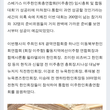
스베가스 미주한인회총연합회(미주총연) 임시총회 및 합동
대회’가 성공리에 마쳐졌다.통합이 과연 성공할 것인가라는
세간의 의혹 속에 치뤄진 이번 대회는 200명이 넘는 참가자
와 32명의 준비위원들의 거의 완벽에 가까운 준비를 보면
서부터 성공이 예감되었었다.
이번행사의 주최인 8개 광역연합회중 하나인 미동북부한인
회연합회 (회장 이주향) 활동지역에선이주향 연합회장과
함께샤론황 필라델피아 한인회장, 조미란 피츠버그 한인회
장 등의 현직과 신필영 전 미주총연 총회장,티나성 대남부
뉴저지 직전한인회장, 이경로 전 뉴욕한인회장, 류재봉 전
뉴욕퀸즈한인회장, 이승래 전 맨하탄한인회장등 10여명의
전현직 한인회장들이 참석하여 통합된 미주한인회총연합
회를 응원하였다.