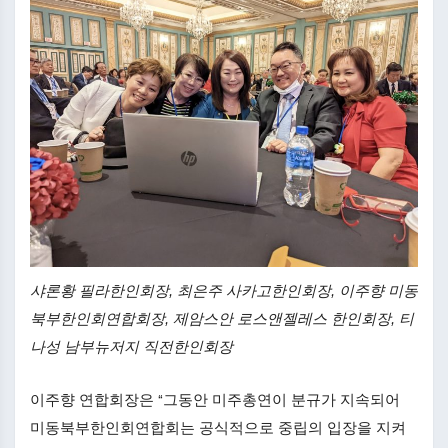
샤론황 필라한인회장, 최은주 사카고한인회장, 이주향 미동
북부한인회연합회장, 제암스안 로스앤젤레스 한인회장, 티
나성 남부뉴저지 직전한인회장
이주향 연합회장은 “그동안 미주총연이 분규가 지속되어
미동북부한인회연합회는 공식적으로 중립의 입장을 지켜