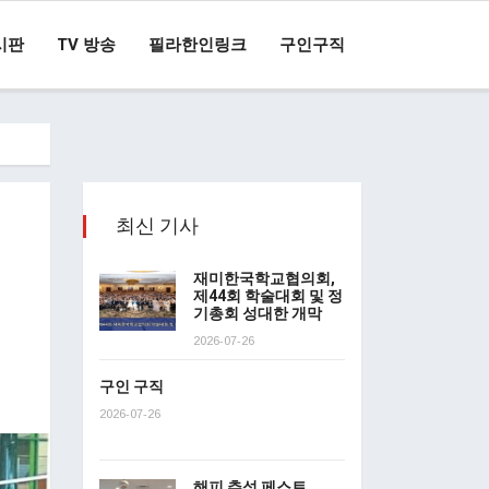
시판
TV 방송
필라한인링크
구인구직
최신 기사
재미한국학교협의회,
제44회 학술대회 및 정
기총회 성대한 개막
2026-07-26
구인 구직
2026-07-26
해피 추석 페스트