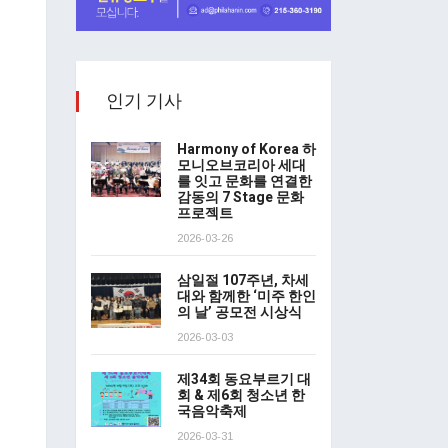
인기 기사
Harmony of Korea 하
모니오브코리아 세대
를 잇고 문화를 연결한
감동의 7 Stage 문화
프로젝트
2026-03-26
삼일절 107주년, 차세
대와 함께한 ‘미주 한인
의 날’ 공모전 시상식
2026-03-03
제34회 동요부르기 대
회 & 제6회 청소년 한
국음악축제
2026-03-31