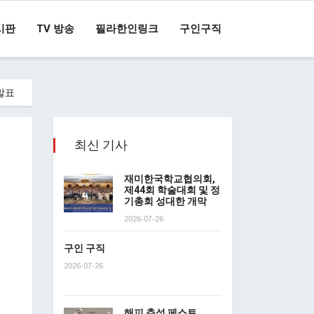
시판
TV 방송
필라한인링크
구인구직
발표
최신 기사
재미한국학교협의회,
제44회 학술대회 및 정
기총회 성대한 개막
2026-07-26
구인 구직
2026-07-26
해피 추석 페스트