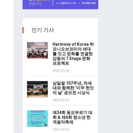
인기 기사
Harmony of Korea 하
모니오브코리아 세대
를 잇고 문화를 연결한
감동의 7 Stage 문화
프로젝트
2026-03-26
삼일절 107주년, 차세
대와 함께한 ‘미주 한인
의 날’ 공모전 시상식
2026-03-03
제34회 동요부르기 대
회 & 제6회 청소년 한
국음악축제
2026-03-31