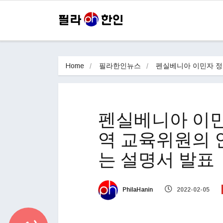
Home
필라한인뉴스
펜실베니아 이민자 정
펜실베니아 이민
역 교육위원의 
는 설명서 발표
PhilaHanin
2022-02-05