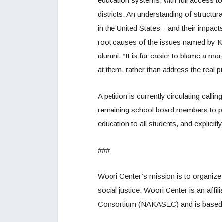
education systems, with full access 
districts. An understanding of structur
in the United States – and their impac
root causes of the issues named by Keh
alumni, “It is far easier to blame a m
at them, rather than address the real pr
A petition is currently circulating call
remaining school board members to pub
education to all students, and explicitl
###
Woori Center’s mission is to organiz
social justice. Woori Center is an aff
Consortium (NAKASEC) and is based 