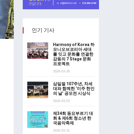
인기 기사
Harmony of Korea 하
모니오브코리아 세대
를 잇고 문화를 연결한
감동의 7 Stage 문화
프로젝트
2026-03-26
삼일절 107주년, 차세
대와 함께한 ‘미주 한인
의 날’ 공모전 시상식
2026-03-03
제34회 동요부르기 대
회 & 제6회 청소년 한
국음악축제
2026-03-31