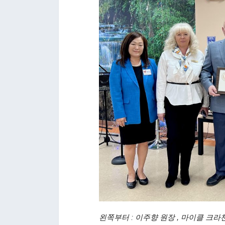
왼쪽부터 : 이주향 원장 , 마이클 크