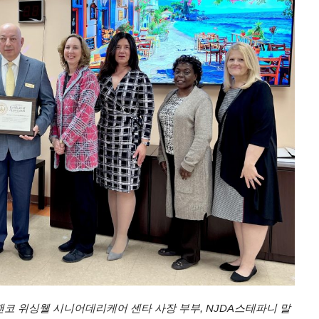
라챈코 위싱웰 시니어데리케어 센타 사장 부부, NJDA스테파니 말