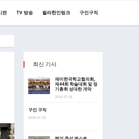
시판
TV 방송
필라한인링크
구인구직
최신 기사
재미한국학교협의회,
제44회 학술대회 및 정
기총회 성대한 개막
2026-07-26
구인 구직
2026-07-26
해피 추석 페스트