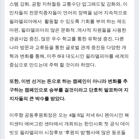
스템 강화, 공항 지하철등 교통수단 업그레드및 강화와, 이
민자들의 전문직종자들이 언어의 장벽을 넘어 지속적으로
필라델피아에서 활동할 수 있도록 기회를 부여 하는 제도
마련, 필라델피아의 많은 문화적 ,역사적 자원들을 사용한
관광사업 증진, 많은 우수 학교를 통한 유학생 증진, 다른
나라 방문과 교류등을 통한 글로벌 관계 증진등 다양한 개
혁과 변화를 통해, 미주 6대 대도시인 필라델피아를 세계의
중심으로 만드는데 주력 할 것이라 하였다.
또한
,
이번
선거는
돈으로
하는
캠페인이
아니라
변화를
추
구하는
캠페인으로
승부를
걸것이라고
단호히
발표하여
지
지자들의
큰
박수를
받았다
.
이주향 공동후원회장은 오는 4월 8일 저녁 6시 펜아시안 복
지센타 에버그린 센타에서 개최되는 한인사회 첫 공식 데이
빗오 필라델피아 시장후보 ‘후원의 밤’행사에 많은 동포들