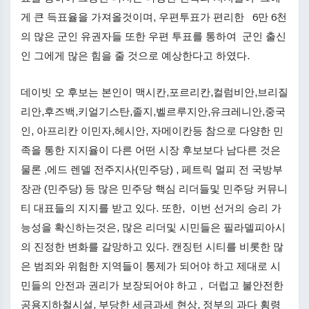
게 큰 득표율을 가져올것이며, 우편투표가 편리한 6만 6천
의 많은 군인 유권자들 또한 우편 투표를 통하여 군인 출신
인 그에게 많은 힘을 줄 것으로 예상한다고 하였다.
데이빗 오 후보는 본인이 맥시칸,포르리칸,컬럼비안,브리질
리안,후즈백,키얼기스탄,졸지,벨르루지안,유크레니안,중국
인, 아프리칸 이민자,헤시안, 자메이칸등 참으로 다양한 민
족을 통한 지지율이 다른 어떤 시장 후보보다 남다른 것은
물론 ,에드 렌델 전주지사(민주당) , 페트릭 멀피 전 국방부
장관 (민주당) 등 많은 민주당 핵심 리더들및 민주당 커뮤니
티 대표들의 지지를 받고 있다. 또한, 이번 선거의 승리 가
능성을 확신하는것은, 많은 리더및 시민들은 필라델피아시
의 진정한 변화를 갈망하고 있다. 캔징턴 시티를 비롯한 많
은 범죄와 위험한 지역들이 통제가 되어야 하고 제대로 시
민들의 안전과 권리가 보장되어야 하고 , 더럽고 불안전한
공용지하철시설, 부당한 세금과세 현상, 정부의 과다 횡령