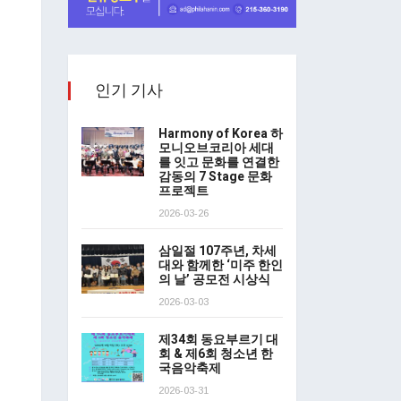
인기 기사
Harmony of Korea 하
모니오브코리아 세대
를 잇고 문화를 연결한
감동의 7 Stage 문화
프로젝트
2026-03-26
삼일절 107주년, 차세
대와 함께한 ‘미주 한인
의 날’ 공모전 시상식
2026-03-03
제34회 동요부르기 대
회 & 제6회 청소년 한
국음악축제
2026-03-31