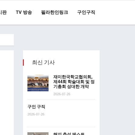
시판
TV 방송
필라한인링크
구인구직
최신 기사
재미한국학교협의회,
제44회 학술대회 및 정
기총회 성대한 개막
2026-07-26
구인 구직
2026-07-26
해피 추석 페스트