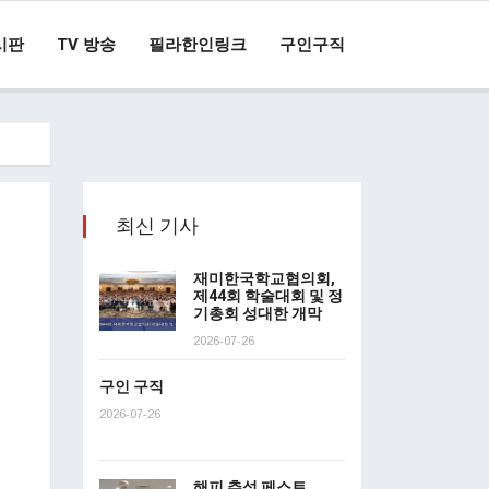
시판
TV 방송
필라한인링크
구인구직
최신 기사
재미한국학교협의회,
제44회 학술대회 및 정
기총회 성대한 개막
2026-07-26
구인 구직
2026-07-26
해피 추석 페스트