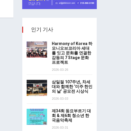
인기 기사
Harmony of Korea 하
모니오브코리아 세대
를 잇고 문화를 연결한
감동의 7 Stage 문화
프로젝트
2026-03-26
삼일절 107주년, 차세
대와 함께한 ‘미주 한인
의 날’ 공모전 시상식
2026-03-03
제34회 동요부르기 대
회 & 제6회 청소년 한
국음악축제
2026-03-31